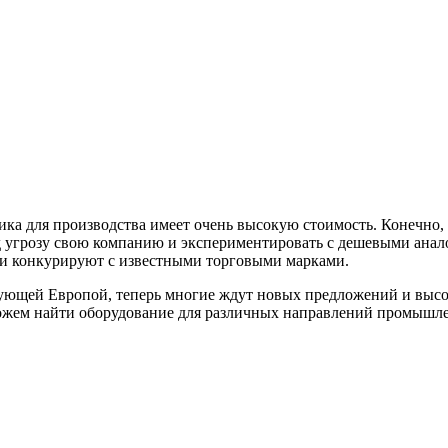
ника для производства имеет очень высокую стоимость. Конечно
од угрозу свою компанию и экспериментировать с дешевыми ана
они конкурируют с известными торговыми марками.
ирующей Европой, теперь многие ждут новых предложений и выс
ожем найти оборудование для различных направлений промышл