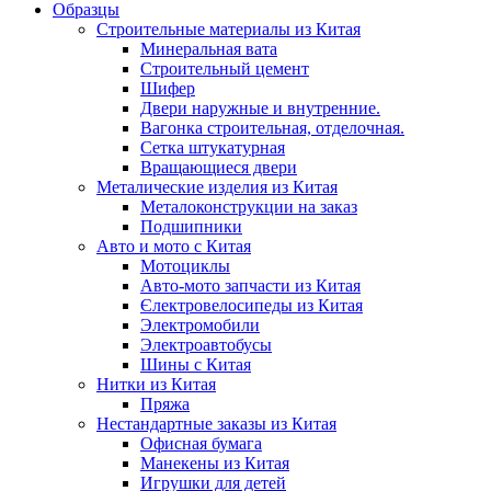
Образцы
Строительные материалы из Китая
Минеральная вата
Строительный цемент
Шифер
Двери наружные и внутренние.
Вагонка строительная, отделочная.
Сетка штукатурная
Вращающиеся двери
Металические изделия из Китая
Металоконструкции на заказ
Подшипники
Авто и мото с Китая
Мотоциклы
Авто-мото запчасти из Китая
Єлектровелосипеды из Китая
Электромобили
Электроавтобусы
Шины с Китая
Нитки из Китая
Пряжа
Нестандартные заказы из Китая
Офисная бумага
Манекены из Китая
Игрушки для детей