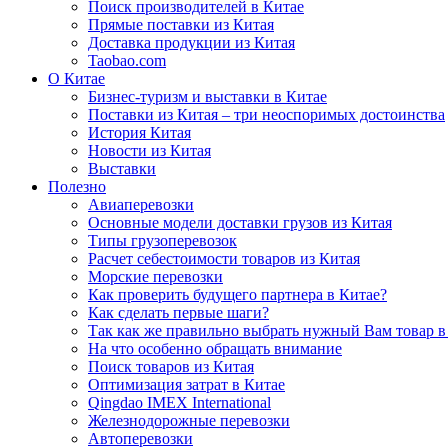
Поиск производителей в Китае
Прямые поставки из Китая
Доставка продукции из Китая
Taobao.com
О Китае
Бизнес-туризм и выставки в Китае
Поставки из Китая – три неоспоримых достоинства
История Китая
Новости из Китая
Выставки
Полезно
Авиаперевозки
Основные модели доставки грузов из Китая
Типы грузоперевозок
Расчет себестоимости товаров из Китая
Морские перевозки
Как проверить будущего партнера в Китае?
Как сделать первые шаги?
Так как же правильно выбрать нужный Вам товар в
На что особенно обращать внимание
Поиск товаров из Китая
Оптимизация затрат в Китае
Qingdao IMEX International
Железнодорожные перевозки
Автоперевозки