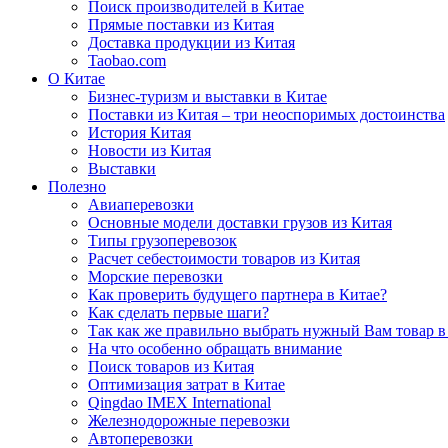
Поиск производителей в Китае
Прямые поставки из Китая
Доставка продукции из Китая
Taobao.com
О Китае
Бизнес-туризм и выставки в Китае
Поставки из Китая – три неоспоримых достоинства
История Китая
Новости из Китая
Выставки
Полезно
Авиаперевозки
Основные модели доставки грузов из Китая
Типы грузоперевозок
Расчет себестоимости товаров из Китая
Морские перевозки
Как проверить будущего партнера в Китае?
Как сделать первые шаги?
Так как же правильно выбрать нужный Вам товар в
На что особенно обращать внимание
Поиск товаров из Китая
Оптимизация затрат в Китае
Qingdao IMEX International
Железнодорожные перевозки
Автоперевозки