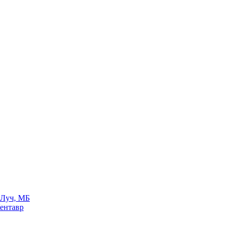
 Луч, МБ
Кентавр