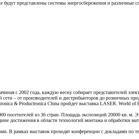
ке будут представлены системы энергосбережения и различные с
 начиная с 2002 года, каждую весну собирает представителей эле
й сети – от производителей и дистрибьюторов до розничных пр
ica & Productronica China пройдет выставка LASER. World of Ph
 35000 посетителей из 36 стран. Площадь экспозиций 20000 кв. м
едние достижения в области технологий монтажа и обработки мат
ми. В рамках выставок проходят конференции с докладами по т