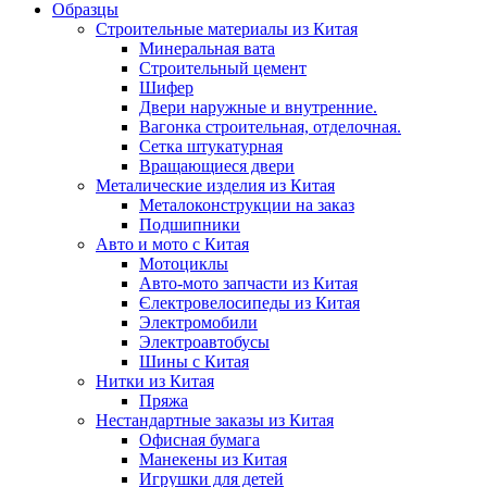
Образцы
Строительные материалы из Китая
Минеральная вата
Строительный цемент
Шифер
Двери наружные и внутренние.
Вагонка строительная, отделочная.
Сетка штукатурная
Вращающиеся двери
Металические изделия из Китая
Металоконструкции на заказ
Подшипники
Авто и мото с Китая
Мотоциклы
Авто-мото запчасти из Китая
Єлектровелосипеды из Китая
Электромобили
Электроавтобусы
Шины с Китая
Нитки из Китая
Пряжа
Нестандартные заказы из Китая
Офисная бумага
Манекены из Китая
Игрушки для детей