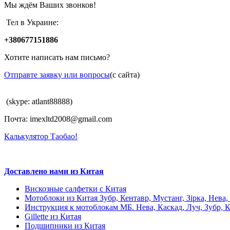
Мы ждём Ваших звонков!
Тел в Украине:
+380677151886
Хотите написать нам письмо?
Отправте заявку или вопросы
(с сайта)
(skype: atlant88888)
Почта: imexltd2008@gmail.com
Калькулятор Таобао!
Доставлено нами из Китая
Вискозные салфетки с Китая
Мотоблоки из Китая Зубр, Кентавр, Мустанг, Зiрка, Нева,
Инструкция к мотоблокам МБ. Нева, Каскад, Луч, Зубр, 
Gillette из Китая
Подшипники из Китая