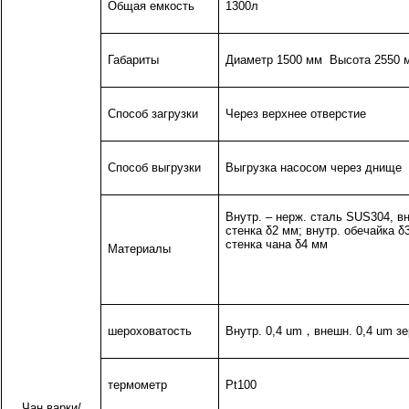
Общая емкость
1300л
Габариты
Диаметр 1500 мм
Высота 2550 
Способ загрузки
Через верхнее отверстие
Способ выгрузки
Выгрузка насосом через днище
Внутр. – нерж. сталь SUS304, в
стенка δ2 мм; внутр. обечайка δ
стенка чана δ4 мм
Материалы
шероховатость
Внутр. 0,4 um
，
внешн. 0,4 um з
термометр
Pt100
Чан варки/