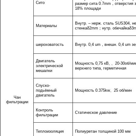
Сито
размер сита 0.7mm
，
отверстия 
18% площади
Внутр. – нерж. сталь SUS304, н
Материалы
стенкаδ2mm
；
нутр. обечайкаδ
шероховатость
Внутр. 0,4 um
，
внешн. 0,4 um з
Двигатель
Мощность 0,75 кВ,
、
20-30об/ми
электрической
верхнего типа, герметичная
мешалки
Спуско-
подьёмный
Мощность 0.375kw
、
25 об/мин
двигатель
Чан
фильтрации
Контроль
Статическое давление
фильтрации
Теплоизоляция
Полиуретан толщиной 100 мм