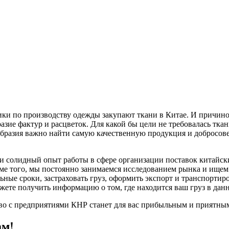
ки по производству одежды закупают ткани в Китае. И причиной
разие фактур и расцветок. Для какой бы цели не требовалась тка
образия важно найти самую качественную продукция и добросове
и солидный опыт работы в сфере организации поставок китайс
оме того, мы постоянно занимаемся исследованием рынка и ище
ные сроки, застраховать груз, оформить экспорт и транспортиро
жете получить информацию о том, где находится ваш груз в дан
во с предприятиями КНР станет для вас прибыльным и приятным
ам!