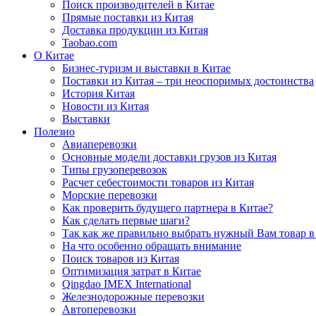
Поиск производителей в Китае
Прямые поставки из Китая
Доставка продукции из Китая
Taobao.com
О Китае
Бизнес-туризм и выставки в Китае
Поставки из Китая – три неоспоримых достоинства
История Китая
Новости из Китая
Выставки
Полезно
Авиаперевозки
Основные модели доставки грузов из Китая
Типы грузоперевозок
Расчет себестоимости товаров из Китая
Морские перевозки
Как проверить будущего партнера в Китае?
Как сделать первые шаги?
Так как же правильно выбрать нужный Вам товар в
На что особенно обращать внимание
Поиск товаров из Китая
Оптимизация затрат в Китае
Qingdao IMEX International
Железнодорожные перевозки
Автоперевозки