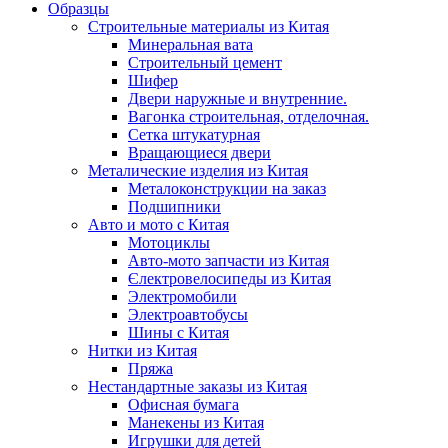
Образцы
Строительные материалы из Китая
Минеральная вата
Строительный цемент
Шифер
Двери наружные и внутренние.
Вагонка строительная, отделочная.
Сетка штукатурная
Вращающиеся двери
Металические изделия из Китая
Металоконструкции на заказ
Подшипники
Авто и мото с Китая
Мотоциклы
Авто-мото запчасти из Китая
Єлектровелосипеды из Китая
Электромобили
Электроавтобусы
Шины с Китая
Нитки из Китая
Пряжа
Нестандартные заказы из Китая
Офисная бумага
Манекены из Китая
Игрушки для детей