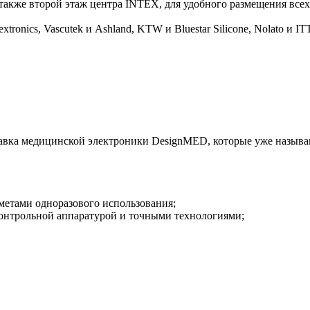
также второй этаж центра INTEX, для удобного размещения вс
nics, Vascutek и Ashland, KTW и Bluestar Silicone, Nolato и ITT E
авка медицинской электроники DesignMED, которые уже называ
метами одноразового использования;
контрольной аппаратурой и точными технологиями;