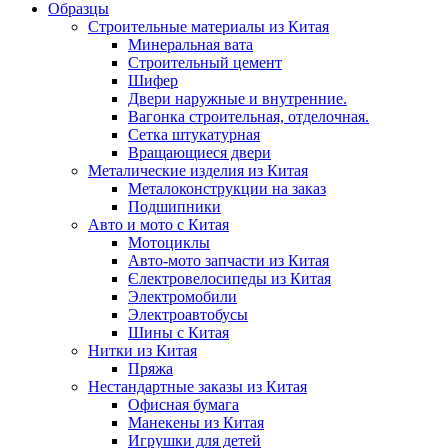
Образцы
Строительные материалы из Китая
Минеральная вата
Строительный цемент
Шифер
Двери наружные и внутренние.
Вагонка строительная, отделочная.
Сетка штукатурная
Вращающиеся двери
Металические изделия из Китая
Металоконструкции на заказ
Подшипники
Авто и мото с Китая
Мотоциклы
Авто-мото запчасти из Китая
Єлектровелосипеды из Китая
Электромобили
Электроавтобусы
Шины с Китая
Нитки из Китая
Пряжа
Нестандартные заказы из Китая
Офисная бумага
Манекены из Китая
Игрушки для детей