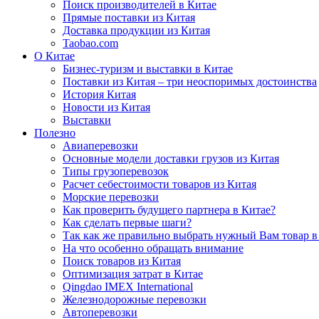
Поиск производителей в Китае
Прямые поставки из Китая
Доставка продукции из Китая
Taobao.com
О Китае
Бизнес-туризм и выставки в Китае
Поставки из Китая – три неоспоримых достоинства
История Китая
Новости из Китая
Выставки
Полезно
Авиаперевозки
Основные модели доставки грузов из Китая
Типы грузоперевозок
Расчет себестоимости товаров из Китая
Морские перевозки
Как проверить будущего партнера в Китае?
Как сделать первые шаги?
Так как же правильно выбрать нужный Вам товар в
На что особенно обращать внимание
Поиск товаров из Китая
Оптимизация затрат в Китае
Qingdao IMEX International
Железнодорожные перевозки
Автоперевозки