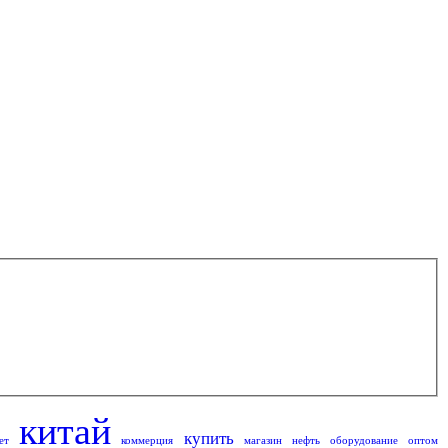
китай
купить
ет
коммерция
магазин
нефть
оборудование
оптом