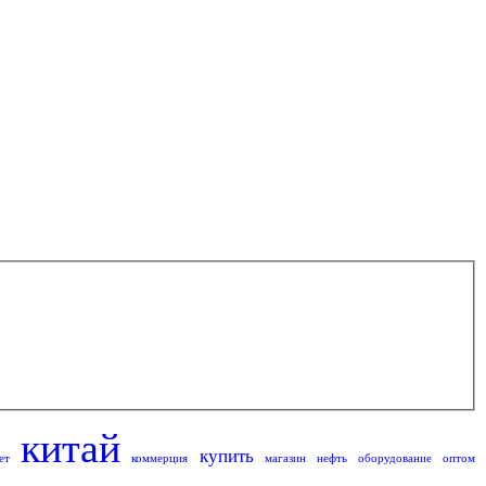
китай
купить
ет
коммерция
магазин
нефть
оборудование
оптом