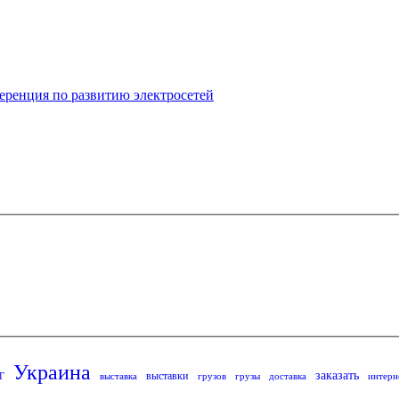
ференция по развитию электросетей
Украина
заказать
выставки
Г
выставка
грузов
грузы
доставка
интерн