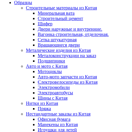
Образцы
Строительные материалы из Китая
Минеральная вата
Строительный цемент
Шифер
Двери наружные и внутренние.
Вагонка строительная, отделочная.
Сетка штукатурная
Вращающиеся двери
Металические изделия из Китая
Металоконструкции на заказ
Подшипники
Авто и мото с Китая
Мотоциклы
Авто-мото запчасти из Китая
Єлектровелосипеды из Китая
Электромобили
Электроавтобусы
Шины с Китая
Нитки из Китая
Пряжа
Нестандартные заказы из Китая
Офисная бумага
Манекены из Китая
Игрушки для детей