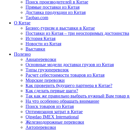
Поиск производителей в Китае
Прямые поставки из Китая
Доставка продукции из Китая
Taobao.com
О Китае
Бизнес-туризм и выставки в Китае
Поставки из Китая – три неоспоримых достоинства
История Китая
Новости из Китая
Выставки
Полезно
Авиаперевозки
Основные модели доставки грузов из Китая
Типы грузоперевозок
Расчет себестоимости товаров из Китая
Морские перевозки
Как проверить будущего партнера в Китае?
Как сделать первые шаги?
Так как же правильно выбрать нужный Вам товар в
На что особенно обращать внимание
Поиск товаров из Китая
Оптимизация затрат в Китае
Qingdao IMEX International
Железнодорожные перевозки
Автоперевозки