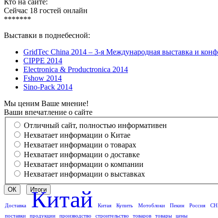
Кто на сайте:
Сейчас 18 гостей онлайн
*******
Выставки в поднебесной:
GridTec China 2014 – 3-я Международная выставка и кон
CIPPE 2014
Electronica & Productronica 2014
Fshow 2014
Sino-Pack 2014
Мы ценим Ваше мнение!
Ваши впечатление о сайте
Отличный сайт, полностью информативен
Нехватает информации о Китае
Нехватает информации о товарах
Нехватает информации о доставке
Нехватает информации о компании
Нехватает информации о выставках
Китай
Доставка
Китая
Купить
Мотоблоки
Пекин
Россия
СН
поставки
продукции
производство
строительство
товаров
товары
цены