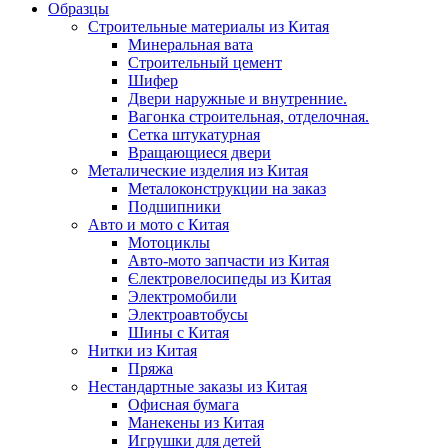
Образцы
Строительные материалы из Китая
Минеральная вата
Строительный цемент
Шифер
Двери наружные и внутренние.
Вагонка строительная, отделочная.
Сетка штукатурная
Вращающиеся двери
Металические изделия из Китая
Металоконструкции на заказ
Подшипники
Авто и мото с Китая
Мотоциклы
Авто-мото запчасти из Китая
Єлектровелосипеды из Китая
Электромобили
Электроавтобусы
Шины с Китая
Нитки из Китая
Пряжа
Нестандартные заказы из Китая
Офисная бумага
Манекены из Китая
Игрушки для детей