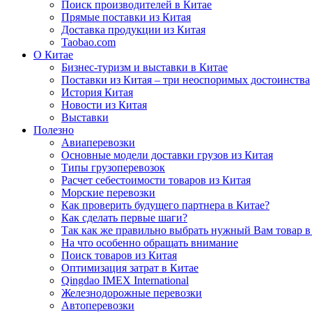
Поиск производителей в Китае
Прямые поставки из Китая
Доставка продукции из Китая
Taobao.com
О Китае
Бизнес-туризм и выставки в Китае
Поставки из Китая – три неоспоримых достоинства
История Китая
Новости из Китая
Выставки
Полезно
Авиаперевозки
Основные модели доставки грузов из Китая
Типы грузоперевозок
Расчет себестоимости товаров из Китая
Морские перевозки
Как проверить будущего партнера в Китае?
Как сделать первые шаги?
Так как же правильно выбрать нужный Вам товар в
На что особенно обращать внимание
Поиск товаров из Китая
Оптимизация затрат в Китае
Qingdao IMEX International
Железнодорожные перевозки
Автоперевозки