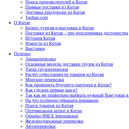
Поиск производителей в Китае
Прямые поставки из Китая
Доставка продукции из Китая
Taobao.com
О Китае
Бизнес-туризм и выставки в Китае
Поставки из Китая – три неоспоримых достоинства
История Китая
Новости из Китая
Выставки
Полезно
Авиаперевозки
Основные модели доставки грузов из Китая
Типы грузоперевозок
Расчет себестоимости товаров из Китая
Морские перевозки
Как проверить будущего партнера в Китае?
Как сделать первые шаги?
Так как же правильно выбрать нужный Вам товар в
На что особенно обращать внимание
Поиск товаров из Китая
Оптимизация затрат в Китае
Qingdao IMEX International
Железнодорожные перевозки
Автоперевозки