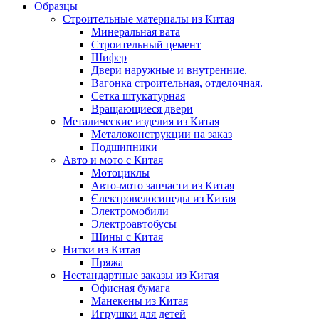
Образцы
Строительные материалы из Китая
Минеральная вата
Строительный цемент
Шифер
Двери наружные и внутренние.
Вагонка строительная, отделочная.
Сетка штукатурная
Вращающиеся двери
Металические изделия из Китая
Металоконструкции на заказ
Подшипники
Авто и мото с Китая
Мотоциклы
Авто-мото запчасти из Китая
Єлектровелосипеды из Китая
Электромобили
Электроавтобусы
Шины с Китая
Нитки из Китая
Пряжа
Нестандартные заказы из Китая
Офисная бумага
Манекены из Китая
Игрушки для детей