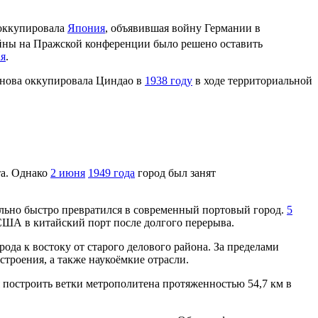
 оккупировала
Япония
, объявившая войну Германии в
ойны на Пражской конференции было решено оставить
ая
.
снова оккупировала Циндао в
1938 году
в ходе территориальной
та. Однако
2 июня
1949 года
город был занят
льно быстро превратился в современный портовый город.
5
США в китайский порт после долгого перерыва.
да к востоку от старого делового района. За пределами
роения, а также наукоёмкие отрасли.
 построить ветки метрополитена протяженностью 54,7 км в