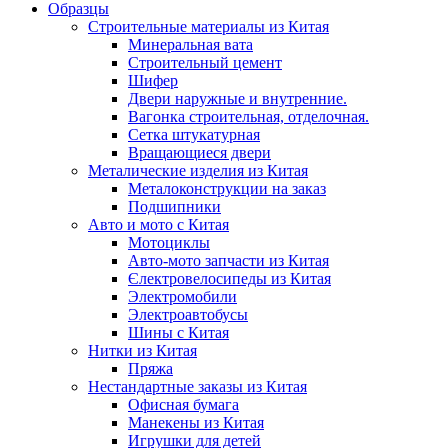
Образцы
Строительные материалы из Китая
Минеральная вата
Строительный цемент
Шифер
Двери наружные и внутренние.
Вагонка строительная, отделочная.
Сетка штукатурная
Вращающиеся двери
Металические изделия из Китая
Металоконструкции на заказ
Подшипники
Авто и мото с Китая
Мотоциклы
Авто-мото запчасти из Китая
Єлектровелосипеды из Китая
Электромобили
Электроавтобусы
Шины с Китая
Нитки из Китая
Пряжа
Нестандартные заказы из Китая
Офисная бумага
Манекены из Китая
Игрушки для детей