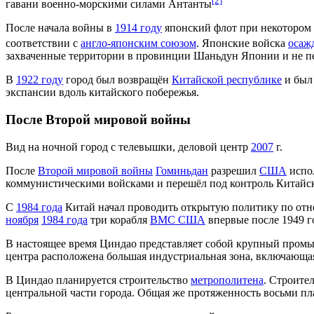
[2]
гавани военно-морскими силами Антанты
После начала войны в
1914 году
японский флот при некотором 
соответствии с
англо-японским союзом
. Японские войска
осаж
захваченные территории в провинции Шаньдун Японии и не пер
В
1922 году
город был возвращён
Китайской республике
и был
экспансии вдоль китайского побережья.
После Второй мировой войны
Вид на ночной город с телевышки, деловой центр
2007
г.
После
Второй мировой войны
Гоминьдан
разрешил
США
испол
коммунистическими войсками и перешёл под контроль Китайс
С
1984 года
Китай начал проводить открытую политику по отн
ноября
1984 года
три корабля
ВМС США
впервые после 1949 г
В настоящее время Циндао представляет собой крупный промыш
центра расположена большая индустриальная зона, включающа
В Циндао планируется строительство
метрополитена
. Строител
центральной части города. Общая же протяженность восьми пл