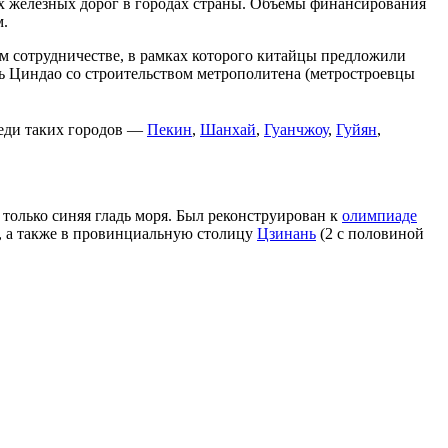
ых железных дорог в городах страны. Объемы финансирования
м.
м сотрудничестве, в рамках которого китайцы предложили
очь Циндао со строительством метрополитена (метростроевцы
реди таких городов —
Пекин
,
Шанхай
,
Гуанчжоу
,
Гуйян
,
я только синяя гладь моря. Был реконструирован к
олимпиаде
), а также в провинциальную столицу
Цзинань
(2 с половиной