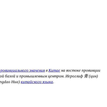
провинциального значения
в
Китае
на востоке провинции
ной базой и промышленным центром. Иероглиф
青 (цин)
ngdao Hua)
китайского языка
.