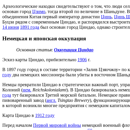
Археологические находки свидетельствуют о том, что люди се
основан город
Цзимо
, тогда второй по величине в Шаньдуне. 
объединения Китая первый император династии
Цинь
,
Цинь Ш
Буцзи рядом с современным Циндао, и распорядился выстроить
14 июня
1891 года
был основан город Циндао, однако строител
Немецкая и японская оккупация
Основная статья
:
Оккупация Циндао
Эскиз карты Циндао, прибизительно
1906
г.
В 1897 году город в составе территории «Залив Цзяочжоу» по
году
два немецких миссионера были убиты в восточном Шаньду
Немцы превратили Циндао в стратегически важный порт, упр
Колоний (
нем.
Reichskolonialamt
). В Циндао базировалась нем
года
тут базировался Третий морской батальон. Немецкое прави
пивоваренный завод (
англ.
Tsingtao
Brewery
), функционирующий
в которой возникли многие предприятия с немецким капиталом
Карта Циндао в
1912 году
Перед началом
Первой мировой войны
немецкий военный фло