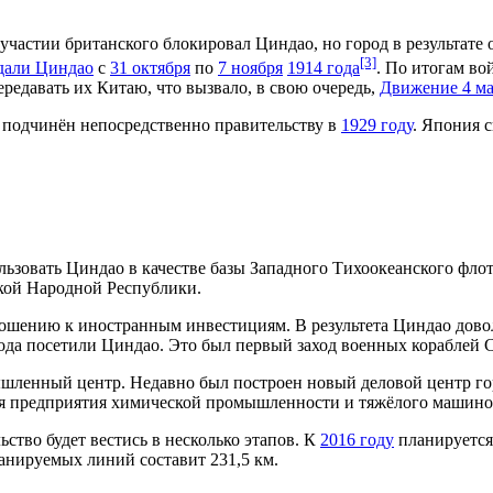
участии британского блокировал Циндао, но город в результате
[3]
дали Циндао
с
31 октября
по
7 ноября
1914 года
. По итогам в
едавать их Китаю, что вызвало, в свою очередь,
Движение 4 м
 подчинён непосредственно правительству в
1929 году
. Япония 
ьзовать Циндао в качестве базы Западного Тихоокеанского фло
кой Народной Республики.
ошению к иностранным инвестициям. В результета Циндао дово
ода посетили Циндао. Это был первый заход военных кораблей 
ленный центр. Недавно был построен новый деловой центр горо
я предприятия химической промышленности и тяжёлого машиност
ьство будет вестись в несколько этапов. К
2016 году
планируется
анируемых линий составит 231,5 км.