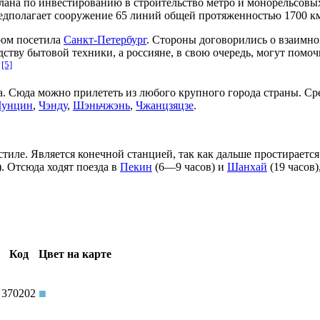
 плана по инвестированию в строительство метро и монорельсов
редполагает сооружение 65 линий общей протяженностью 1700 к
эром посетила
Санкт-Петербург
. Стороны договорились о взаимно
одству бытовой техники, а россияне, в свою очередь, могут пом
[5]
ода. Сюда можно прилететь из любого крупного города страны. С
Чунцин
,
Чэнду
,
Шэньчжэнь
,
Чжанцзяцзе
.
стиле. Является конечной станцией, так как дальше простираетс
. Отсюда ходят поезда в
Пекин
(6—9 часов) и
Шанхай
(19 часов
Код
Цвет на карте
■
370202