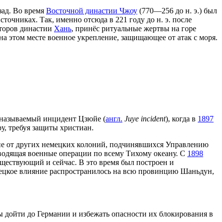
зад. Во время
Восточной династии Чжоу
(770—256 до н. э.) был
очниках. Так, именно отсюда в 221 году до н. э. после
аторов династии
Хань
, принёс ритуальные жертвы на горе
на этом месте военное укрепление, защищающее от атак с моря.
к называемый инцидент Цзюйе (
англ.
Juye
incident
), когда в
1897
, требуя защиты христиан.
чие от других немецких колоний, подчинявшихся Управлению
водящая военные операции по всему Тихому океану. С
1898
уществующий и сейчас. В это время был построен и
мецкое влияние распространилось на всю провинцию Шаньдун,
 дойти до Германии и избежать опасности их блокирования в