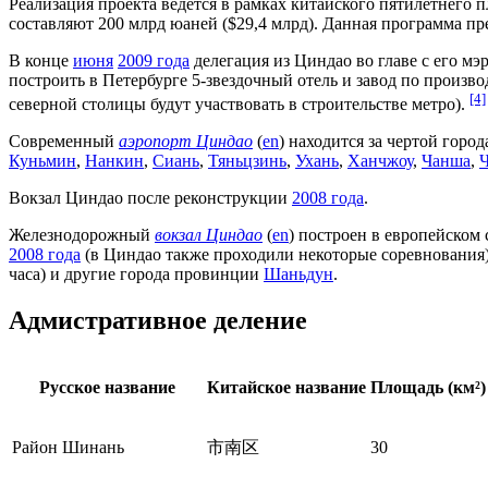
Реализация проекта ведется в рамках китайского пятилетнего
составляют 200 млрд юаней ($29,4 млрд). Данная программа п
В конце
июня
2009 года
делегация из Циндао во главе с его м
построить в Петербурге 5-звездочный отель и завод по произв
[4]
северной столицы будут участвовать в строительстве метро).
Современный
аэропорт Циндао
(
en
) находится за чертой гор
Куньмин
,
Нанкин
,
Сиань
,
Тяньцзинь
,
Ухань
,
Ханчжоу
,
Чанша
,
Вокзал Циндао после реконструкции
2008 года
.
Железнодорожный
вокзал Циндао
(
en
) построен в европейском 
2008 года
(в Циндао также проходили некоторые соревнования)
часа) и другие города провинции
Шаньдун
.
Адмистративное деление
Русское название
Китайское название
Площадь (км²)
Район Шинань
市南区
30