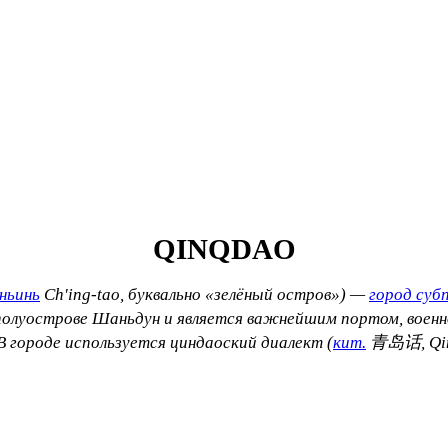
QINQDAO
ньинь
Ch'ing-tao
, буквально
«зелёный остров»
) —
город суб
 полуострове Шаньдун и является важнейшим портом, воен
В городе используется циндаоский диалект (
кит.
青
岛话, Qi