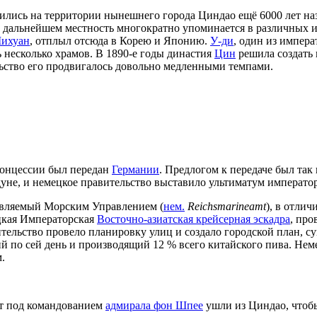
лились на территории нынешнего города Циндао ещё 6000 лет на
В дальнейшем местность многократно упоминается в различных ист
ихуан
, отплыл отсюда в Корею и Японию.
У-ди
, один из импер
 несколько храмов. В 1890-е годы династия
Цин
решила создать 
ьство его продвигалось довольно медленными темпами.
 концессии был передан
Германии
. Предлогом к передаче был та
не, и немецкое правительство выставило ультиматум императору
авляемый Морским Управлением (
нем.
Reichsmarineamt
), в отли
ецкая Императорская
Восточно-азиатская крейсерная эскадра
, про
тельство провело планировку улиц и создало городской план, с
 по сей день и производящий 12 % всего китайского пива. Не
.
т под командованием
адмирала фон Шпее
ушли из Циндао, чтобы