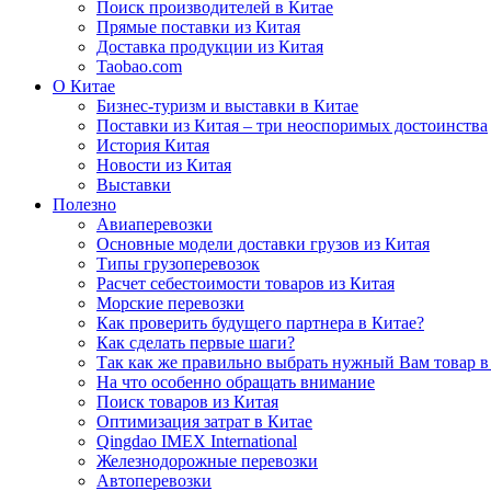
Поиск производителей в Китае
Прямые поставки из Китая
Доставка продукции из Китая
Taobao.com
О Китае
Бизнес-туризм и выставки в Китае
Поставки из Китая – три неоспоримых достоинства
История Китая
Новости из Китая
Выставки
Полезно
Авиаперевозки
Основные модели доставки грузов из Китая
Типы грузоперевозок
Расчет себестоимости товаров из Китая
Морские перевозки
Как проверить будущего партнера в Китае?
Как сделать первые шаги?
Так как же правильно выбрать нужный Вам товар в
На что особенно обращать внимание
Поиск товаров из Китая
Оптимизация затрат в Китае
Qingdao IMEX International
Железнодорожные перевозки
Автоперевозки