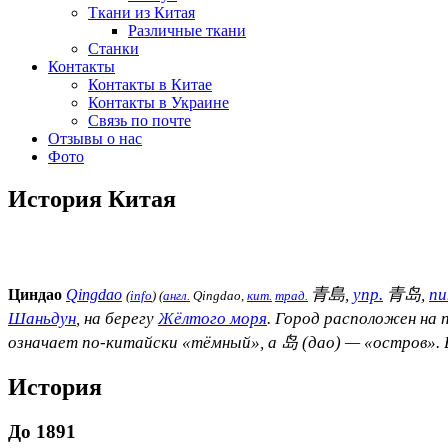
Ткани из Китая
Различные ткани
Станки
Контакты
Контакты в Китае
Контакты в Украине
Связь по почте
Отзывы о нас
Фото
История Китая
青島,
упр.
青
岛,
пи
Циндао
Qingdao
(
info
) (
англ.
Qingdao
,
кит.
трад.
Шаньдун
, на берегу
Жёлтого моря
. Город расположен на
означает по-китайски «тёмный», а
岛 (дао) — «остров». 
История
До 1891