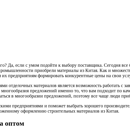
го? Да, если с умом подойти к выбору поставщика. Сегодня все
 промышленности приобрели материалы из Китая. Как и множеств
м их предприятиям формировать конкурентные цены на свои усл
ми отделочных материалов является возможность работать с за
и многообразия предложений именно то, что вам подходит по ка
раться в многообразии предложений, поэтому все чаще люди пр
кими предприятиями и поможет выбрать хорошего производител
аможенному оформлению строительных материалов из Китая.
а оптом