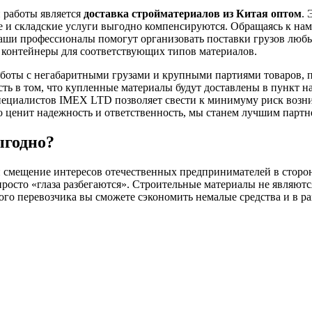
 работы является
доставка стройматериалов из Китая оптом
. 
е и складские услуги выгодно компенсируются. Обращаясь к нам,
. Наши профессионалы помогут организовать поставки грузов лю
 контейнеры для соответствующих типов материалов.
боты с негабаритными грузами и крупными партиями товаров, 
ть в том, что купленные материалы будут доставлены в пункт н
специалистов IMEX LTD позволяет свести к минимуму риск возн
то ценит надежность и ответственность, мы станем лучшим партн
ыгодно?
смещение интересов отечественных предпринимателей в сторон
просто «глаза разбегаются». Строительные материалы не являют
го перевозчика вы сможете сэкономить немалые средства и в ра