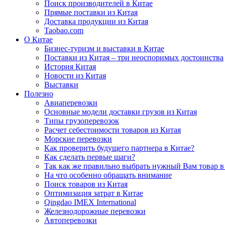
Поиск производителей в Китае
Прямые поставки из Китая
Доставка продукции из Китая
Taobao.com
О Китае
Бизнес-туризм и выставки в Китае
Поставки из Китая – три неоспоримых достоинства
История Китая
Новости из Китая
Выставки
Полезно
Авиаперевозки
Основные модели доставки грузов из Китая
Типы грузоперевозок
Расчет себестоимости товаров из Китая
Морские перевозки
Как проверить будущего партнера в Китае?
Как сделать первые шаги?
Так как же правильно выбрать нужный Вам товар в
На что особенно обращать внимание
Поиск товаров из Китая
Оптимизация затрат в Китае
Qingdao IMEX International
Железнодорожные перевозки
Автоперевозки