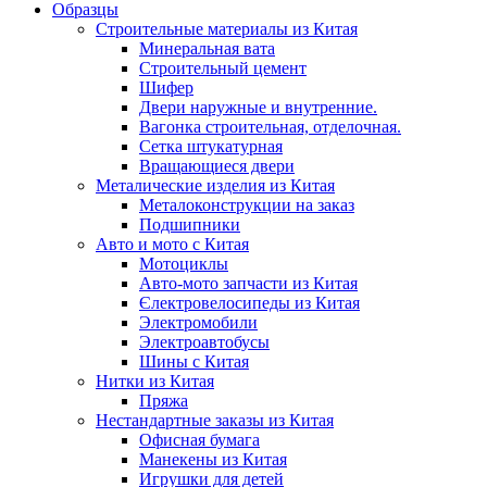
Образцы
Строительные материалы из Китая
Минеральная вата
Строительный цемент
Шифер
Двери наружные и внутренние.
Вагонка строительная, отделочная.
Сетка штукатурная
Вращающиеся двери
Металические изделия из Китая
Металоконструкции на заказ
Подшипники
Авто и мото с Китая
Мотоциклы
Авто-мото запчасти из Китая
Єлектровелосипеды из Китая
Электромобили
Электроавтобусы
Шины с Китая
Нитки из Китая
Пряжа
Нестандартные заказы из Китая
Офисная бумага
Манекены из Китая
Игрушки для детей