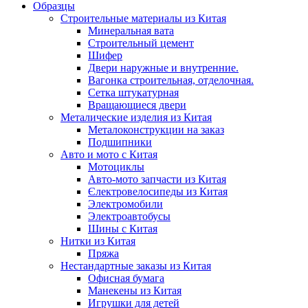
Образцы
Строительные материалы из Китая
Минеральная вата
Строительный цемент
Шифер
Двери наружные и внутренние.
Вагонка строительная, отделочная.
Сетка штукатурная
Вращающиеся двери
Металические изделия из Китая
Металоконструкции на заказ
Подшипники
Авто и мото с Китая
Мотоциклы
Авто-мото запчасти из Китая
Єлектровелосипеды из Китая
Электромобили
Электроавтобусы
Шины с Китая
Нитки из Китая
Пряжа
Нестандартные заказы из Китая
Офисная бумага
Манекены из Китая
Игрушки для детей