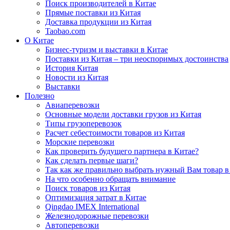
Поиск производителей в Китае
Прямые поставки из Китая
Доставка продукции из Китая
Taobao.com
О Китае
Бизнес-туризм и выставки в Китае
Поставки из Китая – три неоспоримых достоинства
История Китая
Новости из Китая
Выставки
Полезно
Авиаперевозки
Основные модели доставки грузов из Китая
Типы грузоперевозок
Расчет себестоимости товаров из Китая
Морские перевозки
Как проверить будущего партнера в Китае?
Как сделать первые шаги?
Так как же правильно выбрать нужный Вам товар в
На что особенно обращать внимание
Поиск товаров из Китая
Оптимизация затрат в Китае
Qingdao IMEX International
Железнодорожные перевозки
Автоперевозки